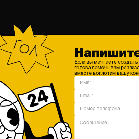
Еще спецпроекты по разделу
Еще спецпроекты по разделу
Напишите
Если вы мечтаете создать
готова помочь вам реализо
вместе воплотим вашу кон