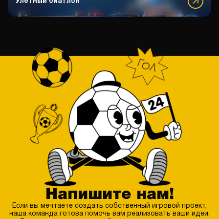
Улетный биатлон
Спортсмен года – 2023
Еще спецпроекты по разделу
Moneyball
Чеканка
Еще спецпроекты по разделу
Властелин игры
Еще спецпроекты по разделу
Напишите нам!
Если вы мечтаете создать собственный игровой проект,
наша команда готова помочь вам реализовать ваши идеи.