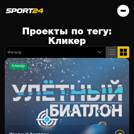
Проекты по тегу:
Кликер
Фильтр
Кликер
Управляй шайбой
Футболарио
1x100
Улетный биатлон
Moneyball
Пройди путь чемпионов
Еще спецпроекты по разделу
ЕвроКвиз
The International
1x100
Еще спецпроекты по разделу
Мемори РПЛ
Футболарио